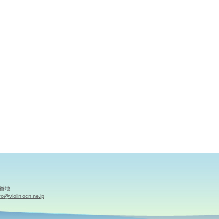
1番地
o@violin.ocn.ne.jp