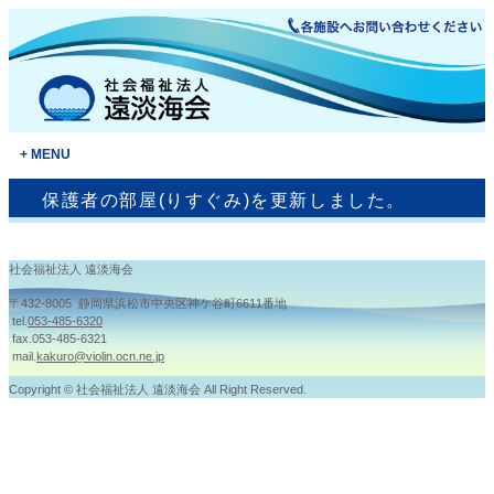
MENU
保護者の部屋(りすぐみ)を更新しました。
社会福祉法人 遠淡海会
〒432-8005 静岡県浜松市中央区神ケ谷町6611番地
tel.
053-485-6320
fax.053-485-6321
mail.
kakuro@violin.ocn.ne.jp
Copyright © 社会福祉法人 遠淡海会 All Right Reserved.